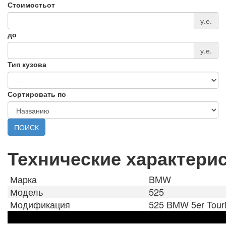
Стоимость
от
у.е.
до
у.е.
Тип кузова
Сортировать по
ПОИСК
Технические характери
Марка
BMW
Модель
525
Модификация
525 BMW 5er Touri