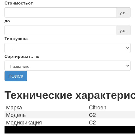
Стоимость
от
у.е.
до
у.е.
Тип кузова
Сортировать по
ПОИСК
Технические характери
Марка
Citroen
Модель
C2
Модификация
C2